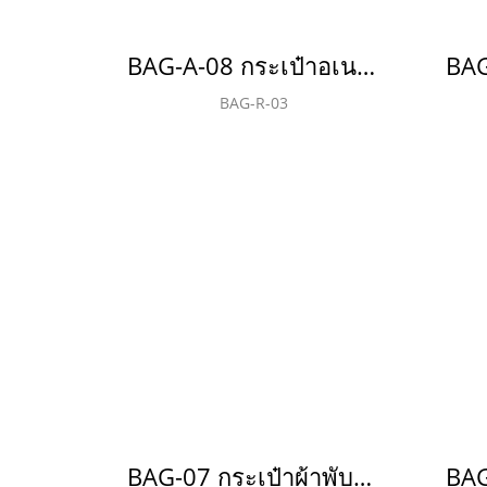
BAG-A-08 กระเป๋าอเนกประสงค์(copy)(copy)(copy)(copy)(copy)
BAG-R-03
BAG-07 กระเป๋าผ้าพับได้ ถุงผ้า สปันบอนด์ 75 แกรม