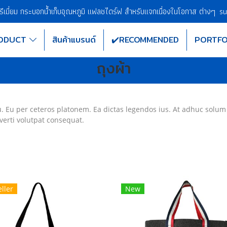
พรีเมี่ยม กระบอกน้ำเก็บอุณหภูมิ แฟลชไดร์ฟ สำหรับแจกเนื่องในโอกาส ต่างๆ
su
ODUCT
สินค้าแบรนด์
✔️RECOMMENDED
PORTFO
ถุงผ้า
u. Eu per ceteros platonem. Ea dictas legendos ius. At adhuc solum
verti volutpat consequat.
ller
New