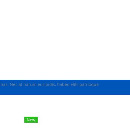
 has. Nec at harum euripidis, habeo elitr patrioque
New