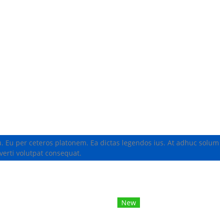
u. Eu per ceteros platonem. Ea dictas legendos ius. At adhuc solum
verti volutpat consequat.
New