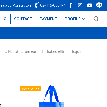
mup.yuli@gmail.com
02-415-8994-7
LIO
CONTACT
PAYMENT
PROFILE
 has. Nec at harum euripidis, habeo elitr patrioque
Best Seller