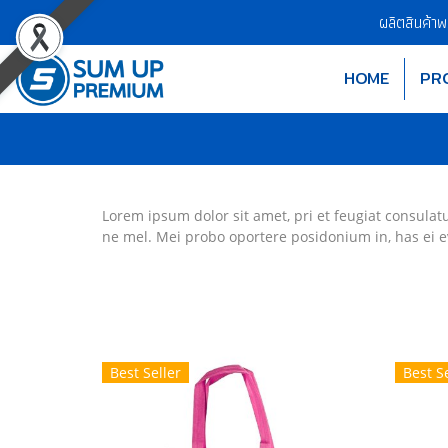
ผลิตสินค้า
HOME
PR
Lorem ipsum dolor sit amet, pri et feugiat consulat
ne mel. Mei probo oportere posidonium in, has ei e
Best Seller
Best Se