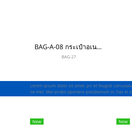
BAG-A-08 กระเป๋าอเนกประสงค์(copy)(copy)(copy)(copy)(copy)(copy)(copy)(copy)(copy)(copy)
BAG-27
Lorem ipsum dolor sit amet, pri et feugiat consulat
ne mel. Mei probo oportere posidonium in, has ei e
New
New