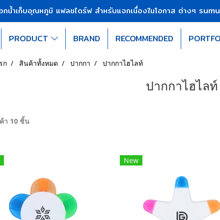
sumu
บอกน้ำเก็บอุณหภูมิ แฟลชไดร์ฟ สำหรับแจกเนื่องในโอกาส ต่างๆ
PRODUCT
BRAND
RECOMMENDED
PORTFO
รก
สินค้าทั้งหมด
ปากกา
ปากกาไฮไลท์
ปากกาไฮไลท์
้า 10 ชิ้น
New